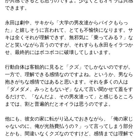
が共感できるとも思うのですよ。少なくともオイラは共感
できます。

永田は劇中、サキから「大学の男友達からバイクもらっ
た」と嬉しそうに言われて、とても不愉快になります。サ
キは全くそれが理解できず、無邪気に「乗ってみる？」な
どと笑いながら言うのですが、それすらも永田をイラつか
せ、最終的にはボコボコに破壊してしまいます。

行動自体は客観的に見ると「クズ」でしかないのですが。
一方で、理解できる感情なのですよね。というか、男なら
抱きがちな感情ではあると思います。それを多くの人は
「ダメダメ、みっともないぞ」なんて言い聞かせて蓋をす
るだけで、「なんだよ、その男友達って」と感じるところ
までは、割と普遍的だとオイラは思うのですよ。

他にも、彼女の家に転がり込んでおきながら、「俺の家じ
ゃないのに、俺が光熱費払うの？」って言ってしまう部分
とかも、間違いなくクズなのですけど、感情までは理解で