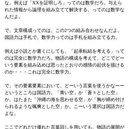
な。例えば「XXを証明しろ」ってのは数学だろ。与えら
れた情報から論理を組み立てて解決する、ってのは数学な
んだよ。

で、文章構成ってのは、この2つの組み合わせなんだよ。
国語力は手札で、数学力ってのは手札を組み立てる力。

例えば小説とか書くにしても、「起承転結を考える」って
のは完全に数学力だろ。物語の構成を考えて、どこでどー
いう要素を組み込めば思ったとおりの感情の起伏を描ける
のか・・・これは完全に数学力。

で、その要素要素において、どーいう言葉を使うかなーー
というところは国語力。「青い空」か「蒼々とした空」
か、はたまた「沖縄の海を思わせる空」か「胸が締め付け
られるような颯爽とした空」か。こーいう選択は国語力だ
よな。

ここでどれだけ優れた言葉回しを用いても、物語の展開が