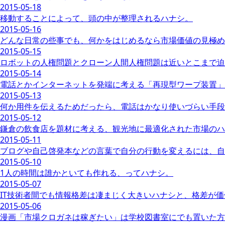
2015-05-18
移動することによって、頭の中が整理されるハナシ。
2015-05-16
どんな日常の些事でも、何かをはじめるなら市場価値の見極め
2015-05-15
ロボットの人権問題とクローン人間人権問題は近いとこまで迫
2015-05-14
電話とかインターネットを発端に考える「再現型ワープ装置」
2015-05-13
何か用件を伝えるためだったら、電話はかなり使いづらい手段
2015-05-12
鎌倉の飲食店を題材に考える、観光地に最適化された市場のハ
2015-05-11
ブログや自己啓発本などの言葉で自分の行動を変えるには、自
2015-05-10
1人の時間は誰かといても作れる、ってハナシ。
2015-05-07
IT技術者間でも情報格差は凄まじく大きいハナシと、格差が
2015-05-06
漫画「市場クロガネは稼ぎたい」は学校図書室にでも置いた方