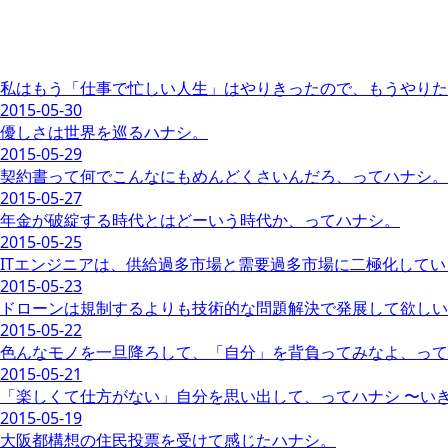
私はもう「仕事で忙しい人生」はやりきったので、もうやりた
2015-05-30
優しさは世界を巡るハナシ。
2015-05-29
契約書って何でこんなにもめんどくさいんだろ、ってハナシ。
2015-05-27
年金が破綻する時代とはどーいう時代か、ってハナシ。
2015-05-25
ITエンジニアは、供給過多市場と需要過多市場に二極化して
2015-05-23
ドローンは規制するよりも技術的な問題解決で発展して欲しい
2015-05-22
色んなモノを一旦降ろして、「自分」を背負ってみなよ、って
2015-05-21
「楽しくて仕方がない」自分を思い出して、ってハナシ 〜い
2015-05-19
大阪都構想の住民投票を受けて感じたハナシ。